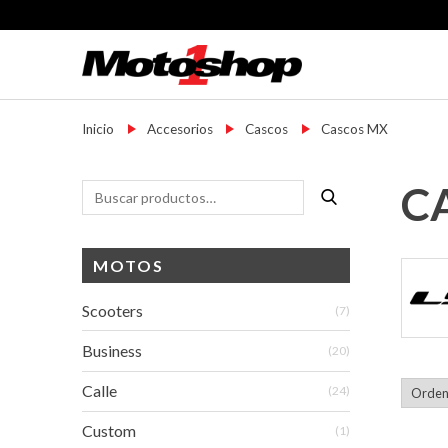
Skip
to
content
Motoshop Ezeiza
Motos y Accesorios
Inicio
→
Accesorios
→
Cascos
→
Cascos MX
C
Buscar
Buscar
por:
Mar
MOTOS
Scooters
(7)
Business
(20)
Calle
(24)
Custom
(1)