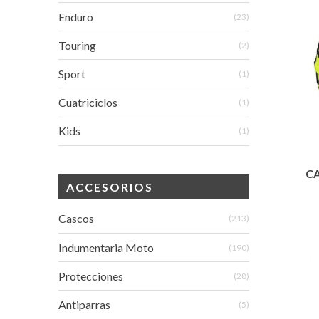
Enduro
(23)
Touring
(2)
Sport
(1)
Cuatriciclos
(1)
Kids
(1)
CA
ACCESORIOS
Cascos
(213)
Indumentaria Moto
(190)
Protecciones
(28)
Antiparras
(5)