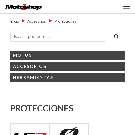
Skip
Primary Menu
to
Motoshop
Motos y Accesorios
content
Ezeiza
Inicio
→
Accesorios
→
Protecciones
Buscar
Buscar
por:
MOTOS
ACCESORIOS
HERRAMIENTAS
PROTECCIONES
Marcas