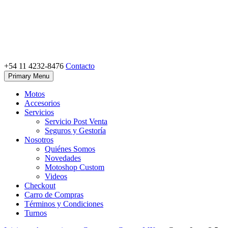
Skip
to
content
+54 11 4232-8476
Contacto
Motoshop Ezeiza
Motos y Accesorios
Primary Menu
Motos
Accesorios
Servicios
Servicio Post Venta
Seguros y Gestoría
Nosotros
Quiénes Somos
Novedades
Motoshop Custom
Videos
Checkout
Carro de Compras
Términos y Condiciones
Turnos