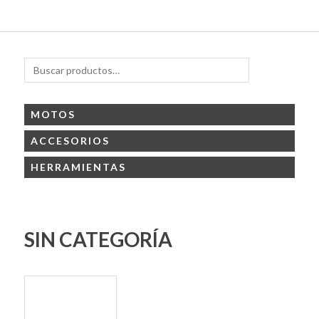
Skip
Primary Menu
to
Motoshop
Motos y Accesorios
content
Ezeiza
Buscar
Buscar
por:
MOTOS
ACCESORIOS
HERRAMIENTAS
SIN CATEGORÍA
Marcas