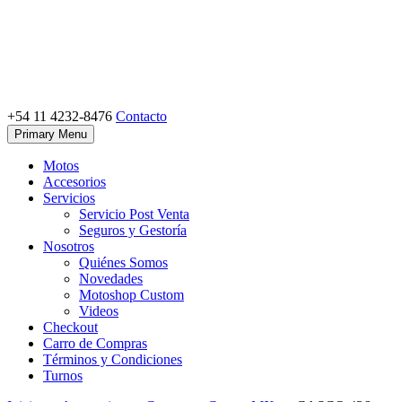
Skip
to
content
+54 11 4232-8476
Contacto
Motoshop Ezeiza
Motos y Accesorios
Primary Menu
Motos
Accesorios
Servicios
Servicio Post Venta
Seguros y Gestoría
Nosotros
Quiénes Somos
Novedades
Motoshop Custom
Videos
Checkout
Carro de Compras
Términos y Condiciones
Turnos