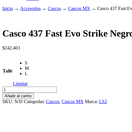
Inicio
→
Accesorios
→
Cascos
→
Cascos MX
→
Casco 437 Fast Ev
Casco 437 Fast Evo Strike Negr
$
242.403
S
M
Talle
L
Limpiar
Casco
437
Añadir al carrito
Fast
SKU:
N/D
Categorías:
Cascos
,
Cascos MX
Marca:
LS2
Evo
Strike
Negro/Blanco/Rojo
Mate
cantidad