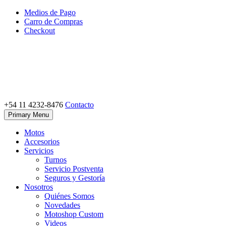
Skip
Medios de Pago
to
Carro de Compras
content
Checkout
+54 11 4232-8476
Contacto
Motoshop Ezeiza
Motos y Accesorios
Primary Menu
Motos
Accesorios
Servicios
Turnos
Servicio Postventa
Seguros y Gestoría
Nosotros
Quiénes Somos
Novedades
Motoshop Custom
Videos