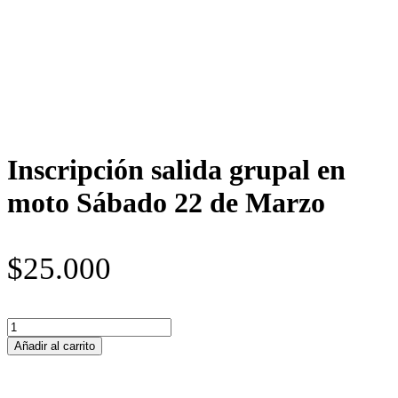
Inscripción salida grupal en
moto Sábado 22 de Marzo
$
25.000
Inscripción
salida
Añadir al carrito
grupal
en
moto