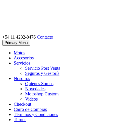
Skip
to
content
+54 11 4232-8476
Contacto
Motoshop Ezeiza
Motos y Accesorios
Primary Menu
Motos
Accesorios
Servicios
Servicio Post Venta
Seguros y Gestoría
Nosotros
Quiénes Somos
Novedades
Motoshop Custom
Videos
Checkout
Carro de Compras
Términos y Condiciones
Turnos