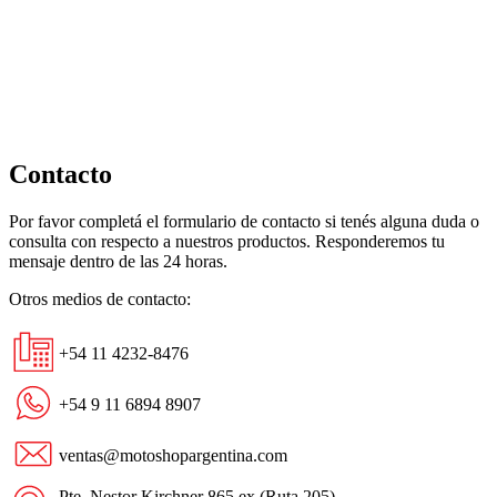
Sábado
22
de
Marzo
cantidad
Contacto
Por favor completá el formulario de contacto si tenés alguna duda o
consulta con respecto a nuestros productos. Responderemos tu
mensaje dentro de las 24 horas.
Otros medios de contacto:
+54 11 4232-8476
+54 9 11 6894 8907
ventas@motoshopargentina.com
Pte. Nestor Kirchner 865 ex (Ruta 205)