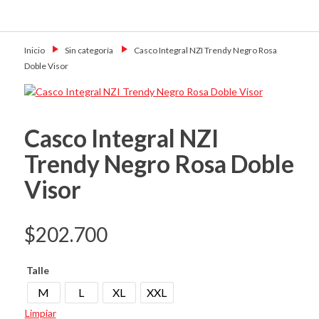
Skip
Primary Menu
to
Motoshop
Motos y Accesorios
content
Ezeiza
Inicio
→
Sin categoría
→
Casco Integral NZI Trendy Negro Rosa
Doble Visor
Casco Integral NZI
Trendy Negro Rosa Doble
Visor
$
202.700
Talle
M
L
XL
XXL
Limpiar