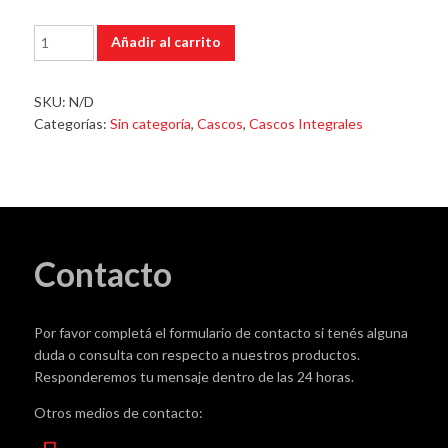
Casco
Añadir al carrito
Integral
NZI
Trendy
SKU:
N/D
Negro
Categorías:
Sin categoría
,
Cascos
,
Cascos Integrales
Rosa
Doble
Visor
cantidad
Contacto
Por favor completá el formulario de contacto si tenés alguna
duda o consulta con respecto a nuestros productos.
Responderemos tu mensaje dentro de las 24 horas.
Otros medios de contacto: