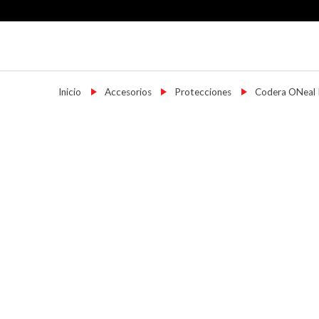
Skip
to
content
Motoshop Ezeiza
Motos y Accesorios
Inicio
→
Accesorios
→
Protecciones
→
Codera ONeal