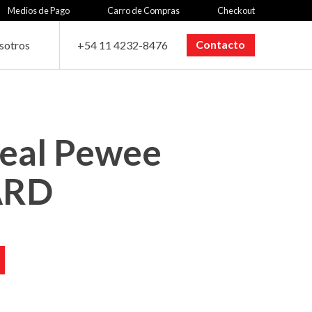
Medios de Pago
Carro de Compras
Checkout
Contacto
sotros
+54 11 4232-8476
eal Pewee
ARD