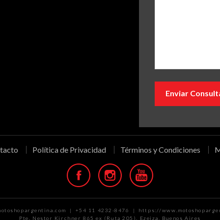
tacto
Política de Privacidad
Términos y Condiciones
M
otoshopargentina.com | +54 11 4232-8476 | https://www.motoshoparge
Pte. Nestor Kirchner 865 ex (Ruta 205), Ezeiza, Buenos Aires