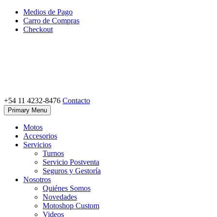
Skip
Medios de Pago
to
Carro de Compras
content
Checkout
+54 11 4232-8476
Contacto
Motoshop Ezeiza
Motos y Accesorios
Primary Menu
Motos
Accesorios
Servicios
Turnos
Servicio Postventa
Seguros y Gestoría
Nosotros
Quiénes Somos
Novedades
Motoshop Custom
Videos