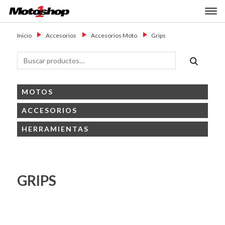
Skip
Primary Menu
to
Motoshop
Motos y Accesorios
content
Ezeiza
Inicio
→
Accesorios
→
Accesorios Moto
→
Grips
Buscar
Buscar
por:
MOTOS
ACCESORIOS
HERRAMIENTAS
GRIPS