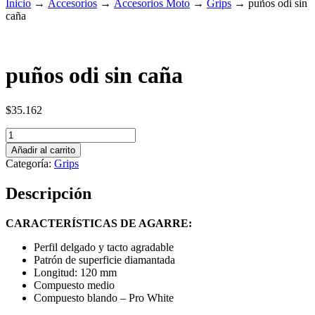
Inicio
→
Accesorios
→
Accesorios Moto
→
Grips
→
puños odi sin
caña
puños odi sin caña
$
35.162
puños
odi
Añadir al carrito
sin
Categoría:
Grips
caña
cantidad
Descripción
CARACTERÍSTICAS DE AGARRE:
Perfil delgado y tacto agradable
Patrón de superficie diamantada
Longitud: 120 mm
Compuesto medio
Compuesto blando – Pro White