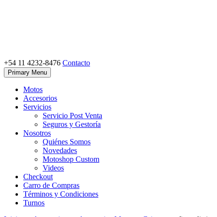
Skip
to
content
+54 11 4232-8476
Contacto
Motoshop Ezeiza
Motos y Accesorios
Primary Menu
Motos
Accesorios
Servicios
Servicio Post Venta
Seguros y Gestoría
Nosotros
Quiénes Somos
Novedades
Motoshop Custom
Videos
Checkout
Carro de Compras
Términos y Condiciones
Turnos