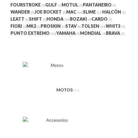
FOURSTROKE
GULF
MOTUL
PANTANEIRO
(5)
(1)
(3)
(2)
WANDER
JOE ROCKET
MAC
SLIME
HALCÓN
(3)
(5)
(66)
(11)
(5)
LEATT
SHIFT
HONDA
BOZAKI
CARDO
(6)
(1)
(10)
(4)
(3)
FIORI
MK2
PROSKIN
STAV
TOLSEN
WHIT3
(1)
(2)
(6)
(8)
(14)
(1)
PUNTO EXTREMO
YAMAHA
MONDIAL
BRAVA
(14)
(3)
(4)
(3)
MOTOS
(86)