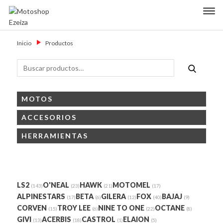
Skip
Primary Menu
to
content
Motoshop
Motos y Accesorios
Ezeiza
Inicio
→
Productos
Buscar
Buscar
por:
MOTOS
ACCESORIOS
HERRAMIENTAS
Marcas
LS2
O'NEAL
HAWK
MOTOMEL
(143)
(23)
(21)
(17)
ALPINESTARS
BETA
GILERA
FOX
BAJAJ
(17)
(6)
(12)
(40)
(9)
CORVEN
TROY LEE
NINE TO ONE
OCTANE
(15)
(6)
(22)
(8)
GIVI
ACERBIS
CASTROL
ELAION
(13)
(18)
(1)
(5)