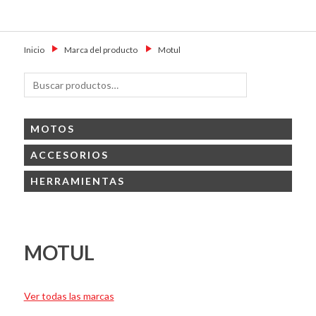
Skip
Primary Menu
to
Motoshop
Motos y Accesorios
content
Ezeiza
Inicio
→
Marca del producto
→
Motul
Buscar
Buscar
por:
MOTOS
ACCESORIOS
HERRAMIENTAS
MOTUL
Ver todas las marcas