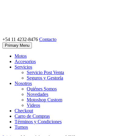
Skip
to
content
+54 11 4232-8476
Contacto
Motoshop Ezeiza
Motos y Accesorios
Primary Menu
Motos
Accesorios
Servicios
Servicio Post Venta
Seguros y Gestoría
Nosotros
Quiénes Somos
Novedades
Motoshop Custom
Videos
Checkout
Carro de Compras
Términos y Condiciones
Turnos