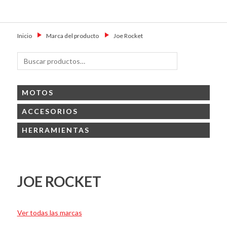
Skip
Primary Menu
to
Motoshop
Motos y Accesorios
content
Ezeiza
Inicio
→
Marca del producto
→
Joe Rocket
Buscar
Buscar
por:
MOTOS
ACCESORIOS
HERRAMIENTAS
JOE ROCKET
Ver todas las marcas