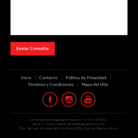
Inicio
Contacto
Política de Privacidad
Términos y Condiciones
Mapa del Sitio
ventas@motoshopargentina.com | +54 11 4232-
8476 | https://www.motoshopargentina.com
Pte. Nestor Kirchner 865 ex (Ruta 205), Ezeiza, Buenos Aires