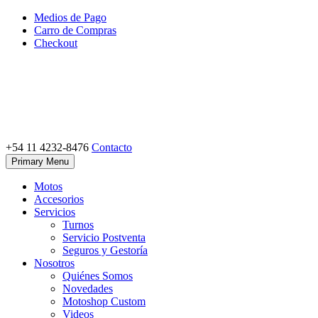
Skip
Medios de Pago
to
Carro de Compras
content
Checkout
+54 11 4232-8476
Contacto
Motoshop Ezeiza
Motos y Accesorios
Primary Menu
Motos
Accesorios
Servicios
Turnos
Servicio Postventa
Seguros y Gestoría
Nosotros
Quiénes Somos
Novedades
Motoshop Custom
Videos