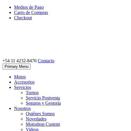
Skip
Medios de Pago
to
Carro de Compras
content
Checkout
+54 11 4232-8476
Contacto
Motoshop Ezeiza
Motos y Accesorios
Primary Menu
Motos
Accesorios
Servicios
Turnos
Servicio Postventa
Seguros y Gestoría
Nosotros
Quiénes Somos
Novedades
Motoshop Custom
Videos