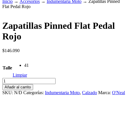
Inicio
→
Accesorios
→
Indumentaria Moto
→
Zapatillas Pinned
Flat Pedal Rojo
Zapatillas Pinned Flat Pedal
Rojo
$
146.090
41
Talle
Limpiar
Zapatillas
Pinned
Añadir al carrito
Flat
SKU:
N/D
Categorías:
Indumentaria Moto
,
Calzado
Marca:
O'Neal
Pedal
Rojo
cantidad