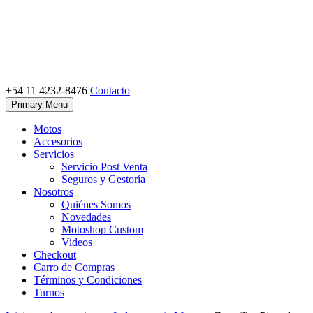
Skip
to
content
+54 11 4232-8476
Contacto
Motoshop Ezeiza
Motos y Accesorios
Primary Menu
Motos
Accesorios
Servicios
Servicio Post Venta
Seguros y Gestoría
Nosotros
Quiénes Somos
Novedades
Motoshop Custom
Videos
Checkout
Carro de Compras
Términos y Condiciones
Turnos