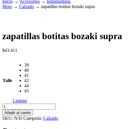
Inicio
→
Accesorios
→
Indumentaria
Moto
→
Calzado
→
zapatillas botitas bozaki supra
zapatillas botitas bozaki supra
$
43.411
39
40
41
Talle
42
44
45
Limpiar
zapatillas
botitas
Añadir al carrito
bozaki
SKU:
N/D
Categoría:
Calzado
supra
cantidad