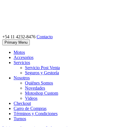
Skip
to
content
+54 11 4232-8476
Contacto
Motoshop Ezeiza
Motos y Accesorios
Primary Menu
Motos
Accesorios
Servicios
Servicio Post Venta
Seguros y Gestoría
Nosotros
Quiénes Somos
Novedades
Motoshop Custom
Videos
Checkout
Carro de Compras
Términos y Condiciones
Turnos