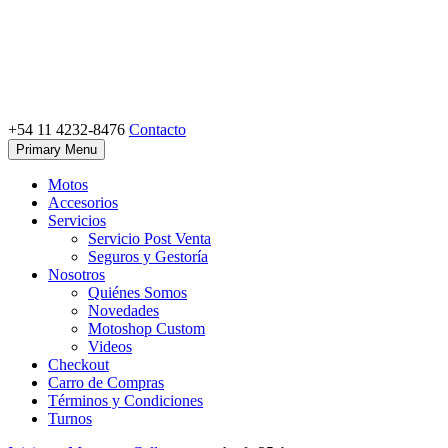
Skip
to
content
+54 11 4232-8476
Contacto
Motoshop Ezeiza
Motos y Accesorios
Primary Menu
Motos
Accesorios
Servicios
Servicio Post Venta
Seguros y Gestoría
Nosotros
Quiénes Somos
Novedades
Motoshop Custom
Videos
Checkout
Carro de Compras
Términos y Condiciones
Turnos