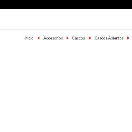
Skip
to
content
Motoshop Ezeiza
Motos y Accesorios
Inicio
→
Accesorios
→
Cascos
→
Cascos Abiertos
→