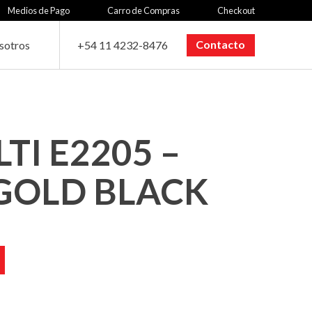
Medios de Pago
Carro de Compras
Checkout
Contacto
sotros
+54 11 4232-8476
TI E2205 –
GOLD BLACK