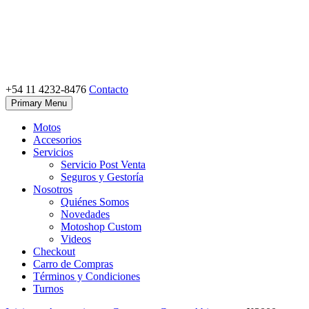
Skip
to
content
+54 11 4232-8476
Contacto
Motoshop Ezeiza
Motos y Accesorios
Primary Menu
Motos
Accesorios
Servicios
Servicio Post Venta
Seguros y Gestoría
Nosotros
Quiénes Somos
Novedades
Motoshop Custom
Videos
Checkout
Carro de Compras
Términos y Condiciones
Turnos