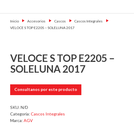
Skip
Primary Menu
to
Motoshop
Motos y Accesorios
content
Ezeiza
Inicio
→
Accesorios
→
Cascos
→
Cascos Integrales
→
VELOCE S TOP E2205 – SOLELUNA 2017
VELOCE S TOP E2205 –
SOLELUNA 2017
Consultanos por este producto
SKU:
N/D
Categoría:
Cascos Integrales
Marca:
AGV