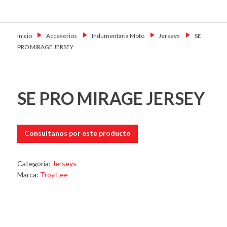
Skip
Primary Menu
to
Motoshop
Motos y Accesorios
content
Ezeiza
Inicio
→
Accesorios
→
Indumentaria Moto
→
Jerseys
→
SE
PRO MIRAGE JERSEY
SE PRO MIRAGE JERSEY
Consultanos por este producto
Categoría:
Jerseys
Marca:
Troy Lee