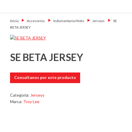
Skip
Primary Menu
to
Motoshop
Motos y Accesorios
content
Ezeiza
Inicio
→
Accesorios
→
Indumentaria Moto
→
Jerseys
→
SE
BETA JERSEY
SE BETA JERSEY
Consultanos por este producto
Categoría:
Jerseys
Marca:
Troy Lee