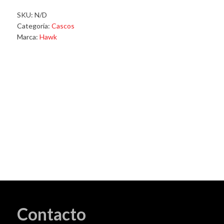
negro
mate
SKU:
N/D
cantidad
Categoría:
Cascos
Marca:
Hawk
Contacto