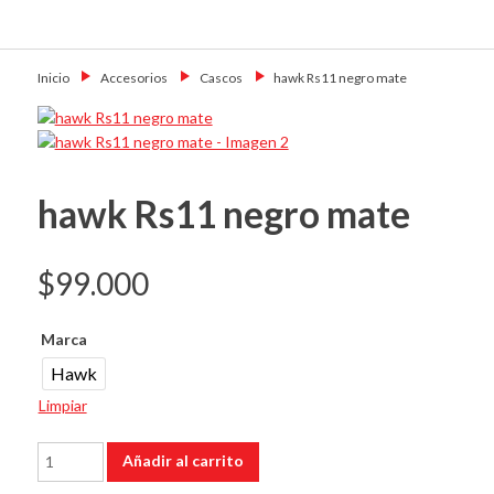
Skip
Primary Menu
to
Motoshop
Motos y Accesorios
content
Ezeiza
Inicio
→
Accesorios
→
Cascos
→
hawk Rs11 negro mate
hawk Rs11 negro mate
$
99.000
Marca
Hawk
Limpiar
hawk
Añadir al carrito
Rs11