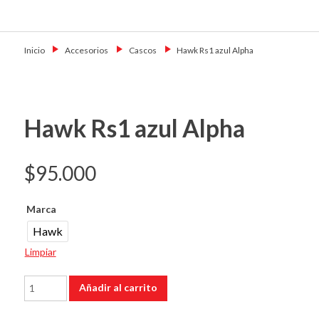
Skip
Primary Menu
to
Motoshop
Motos y Accesorios
content
Ezeiza
Inicio
→
Accesorios
→
Cascos
→
Hawk Rs1 azul Alpha
Hawk Rs1 azul Alpha
$
95.000
Marca
Hawk
Limpiar
Hawk
Añadir al carrito
Rs1
azul