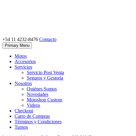
Skip
to
content
+54 11 4232-8476
Contacto
Motoshop Ezeiza
Motos y Accesorios
Primary Menu
Motos
Accesorios
Servicios
Servicio Post Venta
Seguros y Gestoría
Nosotros
Quiénes Somos
Novedades
Motoshop Custom
Videos
Checkout
Carro de Compras
Términos y Condiciones
Turnos