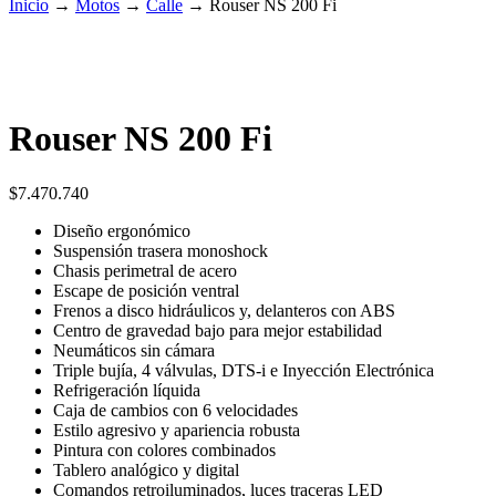
Inicio
→
Motos
→
Calle
→
Rouser NS 200 Fi
Rouser NS 200 Fi
$
7.470.740
Diseño ergonómico
Suspensión trasera monoshock
Chasis perimetral de acero
Escape de posición ventral
Frenos a disco hidráulicos y, delanteros con ABS
Centro de gravedad bajo para mejor estabilidad
Neumáticos sin cámara
Triple bujía, 4 válvulas, DTS-i e Inyección Electrónica
Refrigeración líquida
Caja de cambios con 6 velocidades
Estilo agresivo y apariencia robusta
Pintura con colores combinados
Tablero analógico y digital
Comandos retroiluminados, luces traceras LED