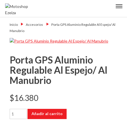
Skip
Primary Menu
to
content
Motoshop
Motos y Accesorios
Ezeiza
Inicio
→
Accesorios
→
Porta GPS Aluminio Regulable Al Espejo/ Al
Manubrio
Porta GPS Aluminio
Regulable Al Espejo/ Al
Manubrio
$
16.380
Porta
Añadir al carrito
GPS
Aluminio