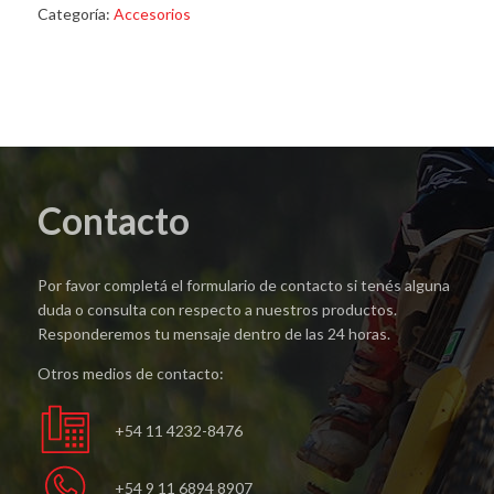
Regulable
Categoría:
Accesorios
Al
Espejo/
Al
Manubrio
cantidad
Contacto
Por favor completá el formulario de contacto si tenés alguna
duda o consulta con respecto a nuestros productos.
Responderemos tu mensaje dentro de las 24 horas.
Otros medios de contacto:
+54 11 4232-8476
+54 9 11 6894 8907