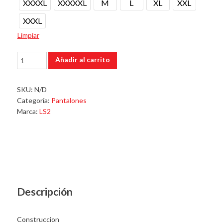
XXXXL
XXXXXL
M
L
XL
XXL
XXXL
Limpiar
Pantalón
Añadir al carrito
Wolf
Negro
Gris
SKU:
N/D
cantidad
Categoría:
Pantalones
Marca:
LS2
Descripción
Construccion