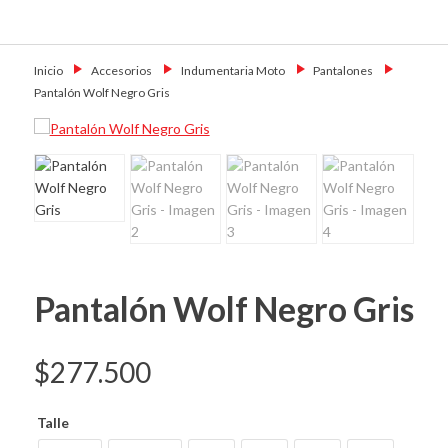
Skip
Primary Menu
to
Motoshop
Motos y Accesorios
content
Ezeiza
Inicio
→
Accesorios
→
Indumentaria Moto
→
Pantalones
→
Pantalón Wolf Negro Gris
Pantalón Wolf Negro Gris
$
277.500
Talle