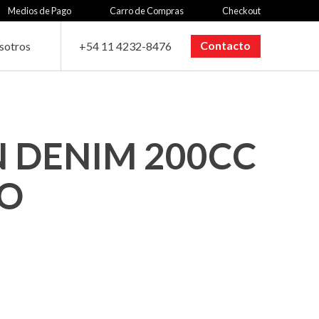
Medios de Pago
Carro de Compras
Checkout
Contacto
sotros
+54 11 4232-8476
 DENIM 200CC
TO