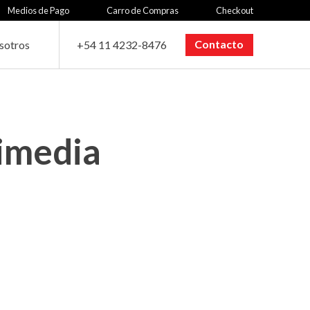
Medios de Pago
Carro de Compras
Checkout
Contacto
sotros
+54 11 4232-8476
imedia