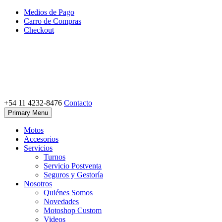
Skip
Medios de Pago
to
Carro de Compras
content
Checkout
+54 11 4232-8476
Contacto
Motoshop Ezeiza
Motos y Accesorios
Primary Menu
Motos
Accesorios
Servicios
Turnos
Servicio Postventa
Seguros y Gestoría
Nosotros
Quiénes Somos
Novedades
Motoshop Custom
Videos