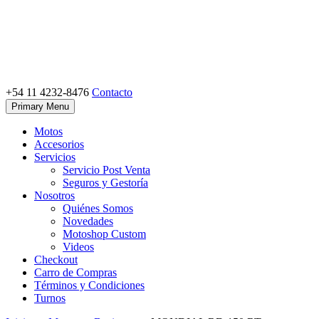
Skip
to
content
+54 11 4232-8476
Contacto
Motoshop Ezeiza
Motos y Accesorios
Primary Menu
Motos
Accesorios
Servicios
Servicio Post Venta
Seguros y Gestoría
Nosotros
Quiénes Somos
Novedades
Motoshop Custom
Videos
Checkout
Carro de Compras
Términos y Condiciones
Turnos