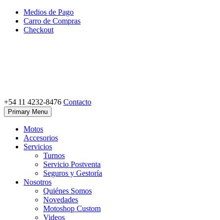
Skip
Medios de Pago
to
Carro de Compras
content
Checkout
+54 11 4232-8476
Contacto
Motoshop Ezeiza
Motos y Accesorios
Primary Menu
Motos
Accesorios
Servicios
Turnos
Servicio Postventa
Seguros y Gestoría
Nosotros
Quiénes Somos
Novedades
Motoshop Custom
Videos