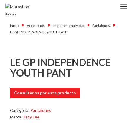
Skip
Primary Menu
to
content
Motoshop
Motos y Accesorios
Ezeiza
Inicio
→
Accesorios
→
Indumentaria Moto
→
Pantalones
→
LE GP INDEPENDENCE YOUTH PANT
LE GP INDEPENDENCE
YOUTH PANT
Consultanos por este producto
Categoría:
Pantalones
Marca:
Troy Lee