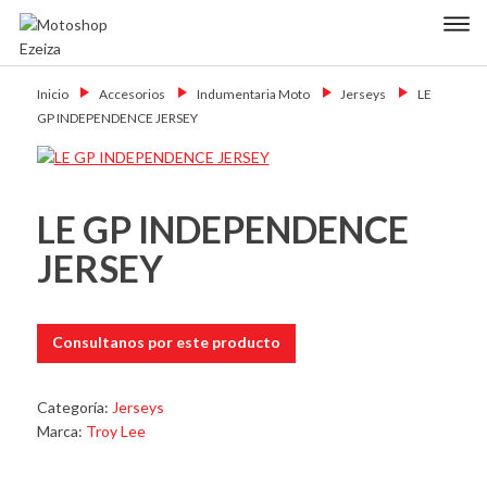
Skip
Primary Menu
to
content
Motoshop
Motos y Accesorios
Ezeiza
Inicio
→
Accesorios
→
Indumentaria Moto
→
Jerseys
→
LE
GP INDEPENDENCE JERSEY
LE GP INDEPENDENCE
JERSEY
Consultanos por este producto
Categoría:
Jerseys
Marca:
Troy Lee