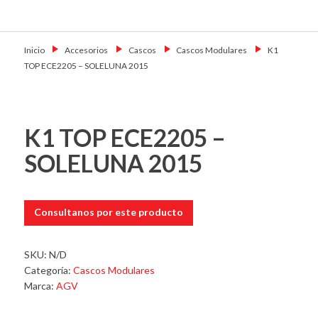
Skip
Primary Menu
to
Motoshop
Motos y Accesorios
content
Ezeiza
Inicio
→
Accesorios
→
Cascos
→
Cascos Modulares
→
K1
TOP ECE2205 – SOLELUNA 2015
K1 TOP ECE2205 –
SOLELUNA 2015
Consultanos por este producto
SKU:
N/D
Categoría:
Cascos Modulares
Marca:
AGV