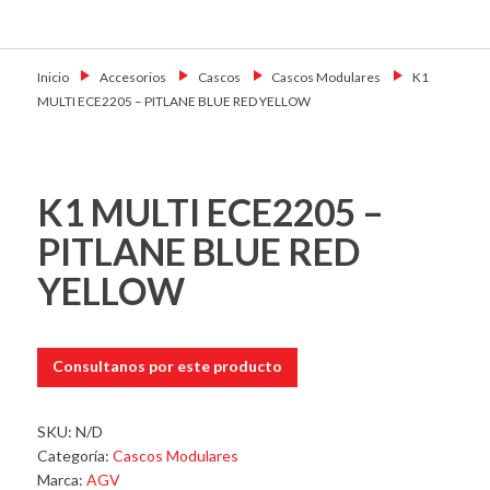
Skip
Primary Menu
to
Motoshop
Motos y Accesorios
content
Ezeiza
Inicio
→
Accesorios
→
Cascos
→
Cascos Modulares
→
K1
MULTI ECE2205 – PITLANE BLUE RED YELLOW
K1 MULTI ECE2205 –
PITLANE BLUE RED
YELLOW
Consultanos por este producto
SKU:
N/D
Categoría:
Cascos Modulares
Marca:
AGV