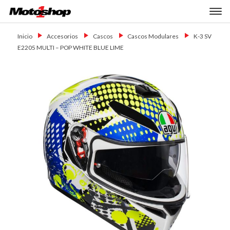
Skip
Primary Menu
to
Motoshop
Motos y Accesorios
content
Ezeiza
Inicio
→
Accesorios
→
Cascos
→
Cascos Modulares
→
K-3 SV
E2205 MULTI – POP WHITE BLUE LIME