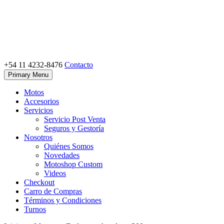
Skip
to
content
+54 11 4232-8476
Contacto
Motoshop Ezeiza
Motos y Accesorios
Primary Menu
Motos
Accesorios
Servicios
Servicio Post Venta
Seguros y Gestoría
Nosotros
Quiénes Somos
Novedades
Motoshop Custom
Videos
Checkout
Carro de Compras
Términos y Condiciones
Turnos