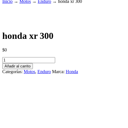
Inicio
→
Motos
→
Enduro
→
honda xr 300
honda xr 300
$
0
honda
xr
Añadir al carrito
300
Categorías:
Motos
,
Enduro
Marca:
Honda
cantidad