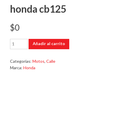
honda cb125
$
0
honda
Añadir al carrito
cb125
cantidad
Categorías:
Motos
,
Calle
Marca:
Honda