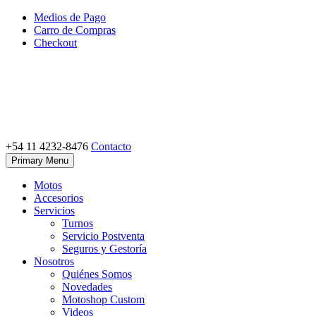
Skip
Medios de Pago
to
Carro de Compras
content
Checkout
+54 11 4232-8476
Contacto
Motoshop Ezeiza
Motos y Accesorios
Primary Menu
Motos
Accesorios
Servicios
Turnos
Servicio Postventa
Seguros y Gestoría
Nosotros
Quiénes Somos
Novedades
Motoshop Custom
Videos