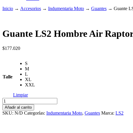
Inicio
→
Accesorios
→
Indumentaria Moto
→
Guantes
→
Guante L
Guante LS2 Hombre Air Raptor
$
177.020
S
M
L
Talle
XL
XXL
Limpiar
Guante
LS2
Añadir al carrito
Hombre
SKU:
N/D
Categorías:
Indumentaria Moto
,
Guantes
Marca:
LS2
Air
Raptor
Negro
cantidad