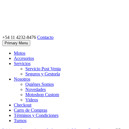
Skip
to
content
+54 11 4232-8476
Contacto
Motoshop Ezeiza
Motos y Accesorios
Primary Menu
Motos
Accesorios
Servicios
Servicio Post Venta
Seguros y Gestoría
Nosotros
Quiénes Somos
Novedades
Motoshop Custom
Videos
Checkout
Carro de Compras
Términos y Condiciones
Turnos