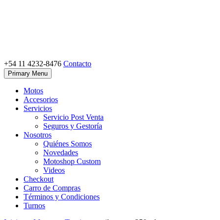
Skip
to
content
+54 11 4232-8476
Contacto
Motoshop Ezeiza
Motos y Accesorios
Primary Menu
Motos
Accesorios
Servicios
Servicio Post Venta
Seguros y Gestoría
Nosotros
Quiénes Somos
Novedades
Motoshop Custom
Videos
Checkout
Carro de Compras
Términos y Condiciones
Turnos