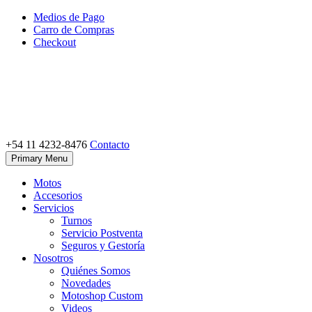
Skip
Medios de Pago
to
Carro de Compras
content
Checkout
+54 11 4232-8476
Contacto
Motoshop Ezeiza
Motos y Accesorios
Primary Menu
Motos
Accesorios
Servicios
Turnos
Servicio Postventa
Seguros y Gestoría
Nosotros
Quiénes Somos
Novedades
Motoshop Custom
Videos