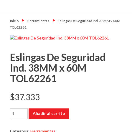
Skip
Primary Menu
to
Motoshop
Motos y Accesorios
content
Ezeiza
Inicio
→
Herramientas
→
Eslingas De Seguridad Ind. 38MM x 60M
TOL62261
Eslingas De Seguridad
Ind. 38MM x 60M
TOL62261
$
37.333
Eslingas
Añadir al carrito
De
Seguridad
Ind.
Categoría:
Herramientas