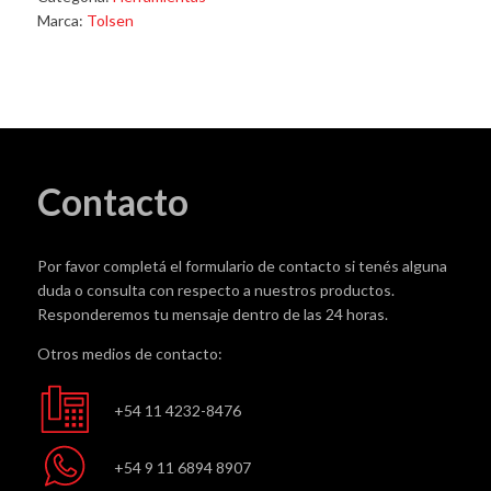
38MM
Marca:
Tolsen
x
60M
TOL62261
cantidad
Contacto
Por favor completá el formulario de contacto si tenés alguna
duda o consulta con respecto a nuestros productos.
Responderemos tu mensaje dentro de las 24 horas.
Otros medios de contacto:
+54 11 4232-8476
+54 9 11 6894 8907