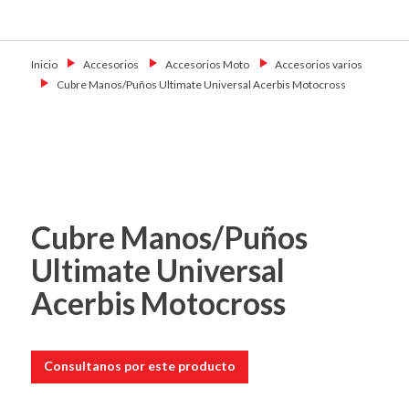
Skip
Primary Menu
to
Motoshop
Motos y Accesorios
content
Ezeiza
Inicio
→
Accesorios
→
Accesorios Moto
→
Accesorios varios
→
Cubre Manos/Puños Ultimate Universal Acerbis Motocross
Cubre Manos/Puños
Ultimate Universal
Acerbis Motocross
Consultanos por este producto