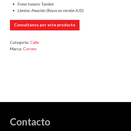
Freno trasero: Tambor
Llantas: Aleación (Rayos en versión A/D)
Consultanos por este producto
Categoría:
Calle
Marca:
Corven
Contacto